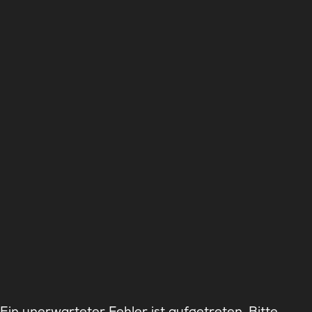
Ein unerwarteter Fehler ist aufgetreten. Bitte