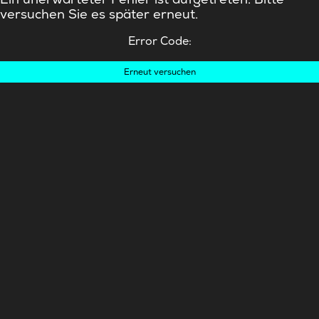
versuchen Sie es später erneut.
Error Code:
Erneut versuchen