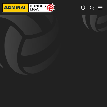
Spielersuc