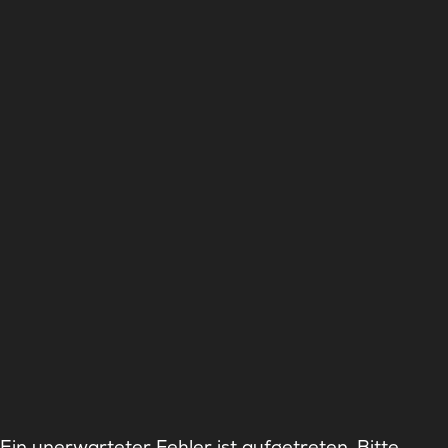
Ein unerwarteter Fehler ist aufgetreten. Bitte