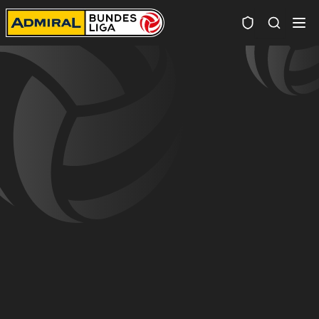
Spielersuc