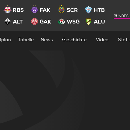
RBS
FAK
SCR
HTB
BUNDESL
ALT
GAK
WSG
ALU
lplan
Tabelle
News
Geschichte
Video
Statis