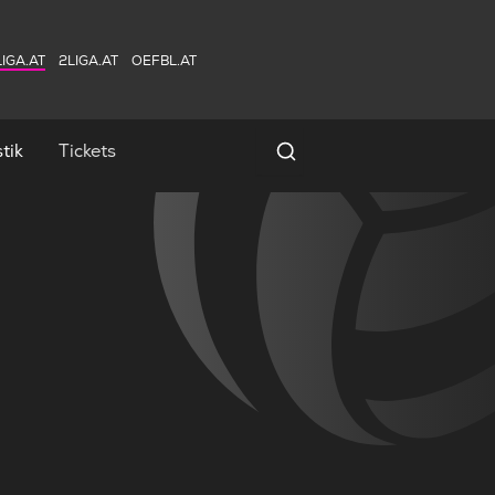
IGA.AT
2LIGA.AT
OEFBL.AT
tik
Tickets
Spielersuche