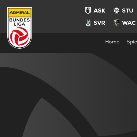
ASK
STU
SVR
WAC
Home
Spie