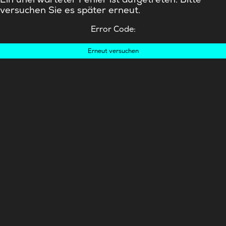
versuchen Sie es später erneut.
Error Code:
Erneut versuchen