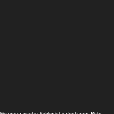
Ein unerwarteter Fehler ist aufgetreten. Bitte