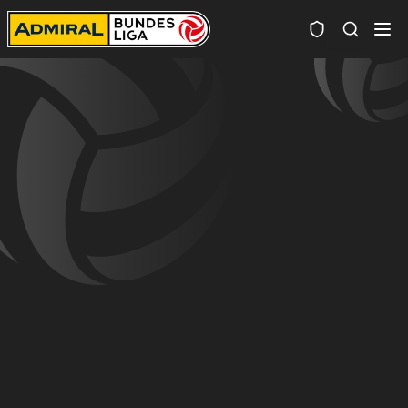
Spielersuc