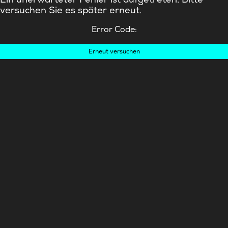
versuchen Sie es später erneut.
Error Code:
Erneut versuchen