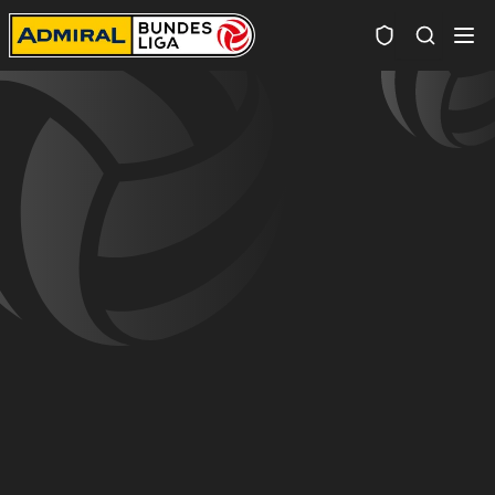
Spielersuc