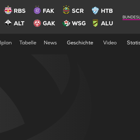
RBS
FAK
SCR
HTB
BUNDESL
ALT
GAK
WSG
ALU
lplan
Tabelle
News
Geschichte
Video
Statis