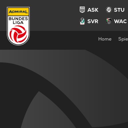
ASK
STU
SVR
WAC
Home
Spie