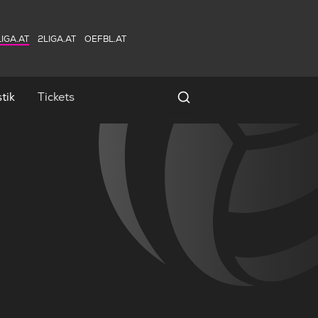
IGA.AT
2LIGA.AT
OEFBL.AT
tik
Tickets
Spielersuche