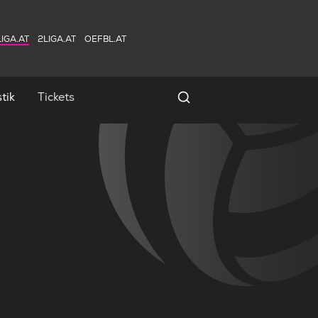
IGA.AT
2LIGA.AT
OEFBL.AT
tik
Tickets
Spielersuche