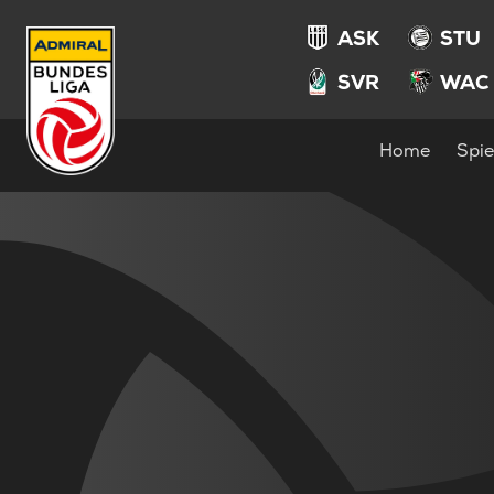
ASK
STU
SVR
WAC
Home
Spie