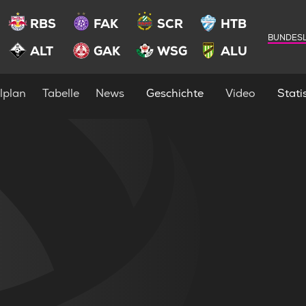
RBS
FAK
SCR
HTB
BUNDESL
ALT
GAK
WSG
ALU
lplan
Tabelle
News
Geschichte
Video
Statis