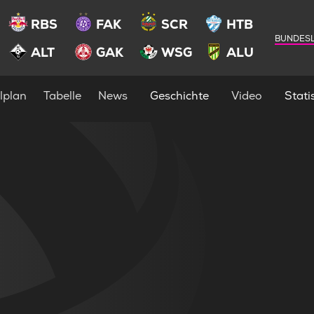
RBS
FAK
SCR
HTB
BUNDESL
ALT
GAK
WSG
ALU
lplan
Tabelle
News
Geschichte
Video
Statis