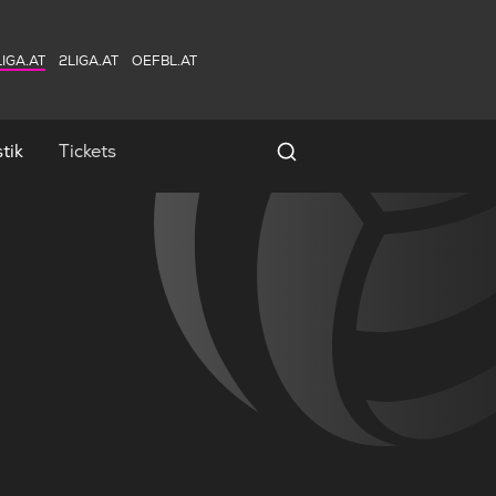
IGA.AT
2LIGA.AT
OEFBL.AT
tik
Tickets
Spielersuche