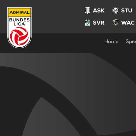
ASK
STU
SVR
WAC
Home
Spie