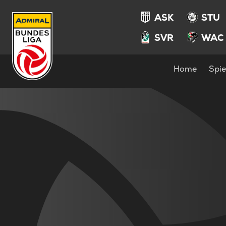
ASK
STU
SVR
WAC
Home
Spie