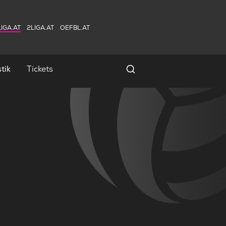
IGA.AT
2LIGA.AT
OEFBL.AT
tik
Tickets
Spielersuche