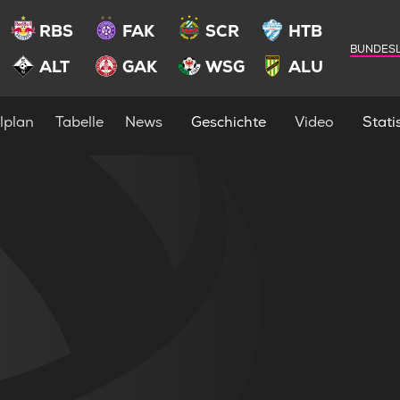
RBS
FAK
SCR
HTB
BUNDESL
ALT
GAK
WSG
ALU
lplan
Tabelle
News
Geschichte
Video
Statis