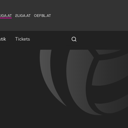
IGA.AT
2LIGA.AT
OEFBL.AT
tik
Tickets
Spielersuche