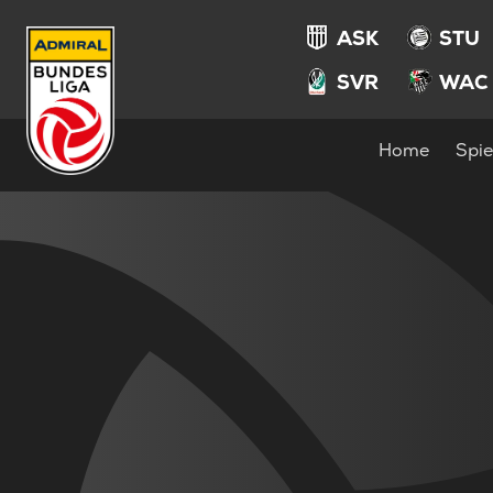
ASK
STU
SVR
WAC
Home
Spie