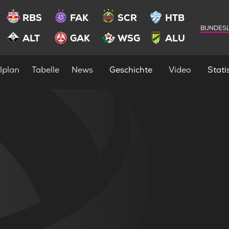
RBS
FAK
SCR
HTB
BUNDESL
ALT
GAK
WSG
ALU
lplan
Tabelle
News
Geschichte
Video
Statis