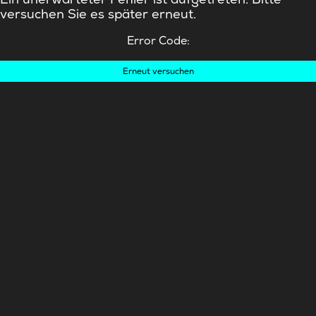
versuchen Sie es später erneut.
Error Code:
Erneut versuchen