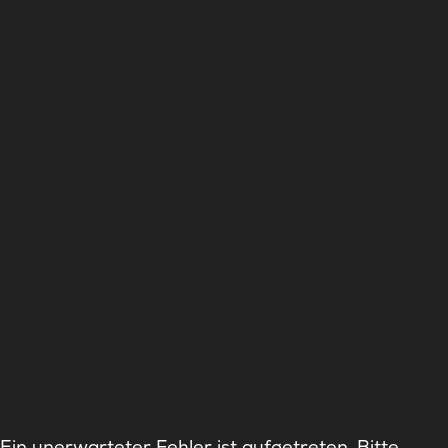
Ein unerwarteter Fehler ist aufgetreten. Bitte