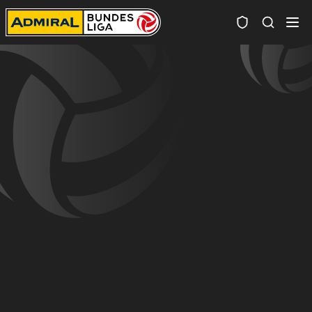
Spielersuc