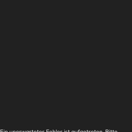
Ein unerwarteter Fehler ist aufgetreten. Bitte