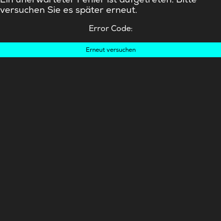
versuchen Sie es später erneut.
Error Code:
Erneut versuchen