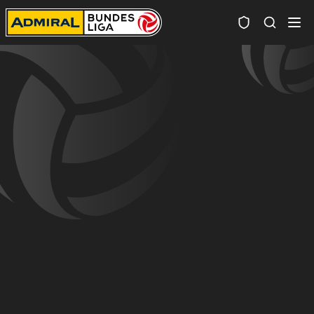
Spielersuc