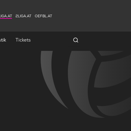
IGA.AT
2LIGA.AT
OEFBL.AT
tik
Tickets
Spielersuche