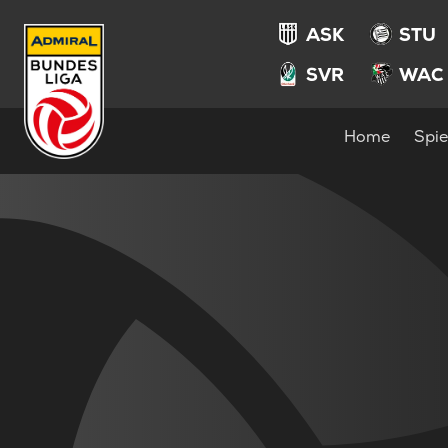
ASK
STU
SVR
WAC
Home
Spie