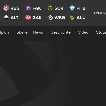
RBS
FAK
SCR
HTB
BUNDESL
ALT
GAK
WSG
ALU
lplan
Tabelle
News
Geschichte
Video
Statis