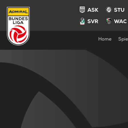
ASK
STU
SVR
WAC
Home
Spie