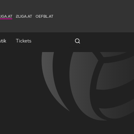
IGA.AT
2LIGA.AT
OEFBL.AT
tik
Tickets
Spielersuche