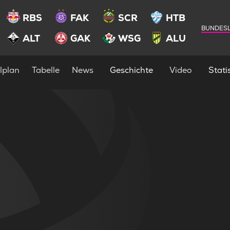
RBS
FAK
SCR
HTB
BUNDESL
ALT
GAK
WSG
ALU
lplan
Tabelle
News
Geschichte
Video
Statis