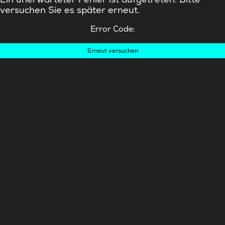
versuchen Sie es später erneut.
Error Code:
Erneut versuchen