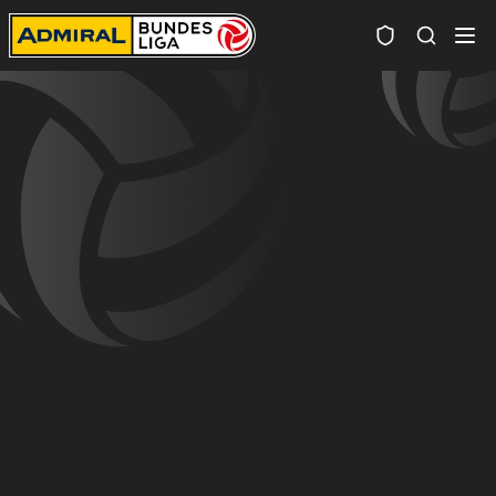
Spielersuc