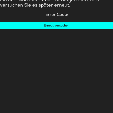
versuchen Sie es später erneut.
Error Code:
Erneut versuchen