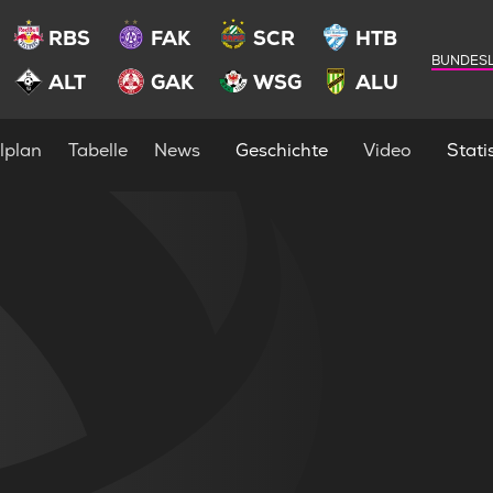
RBS
FAK
SCR
HTB
BUNDESL
ALT
GAK
WSG
ALU
lplan
Tabelle
News
Geschichte
Video
Statis