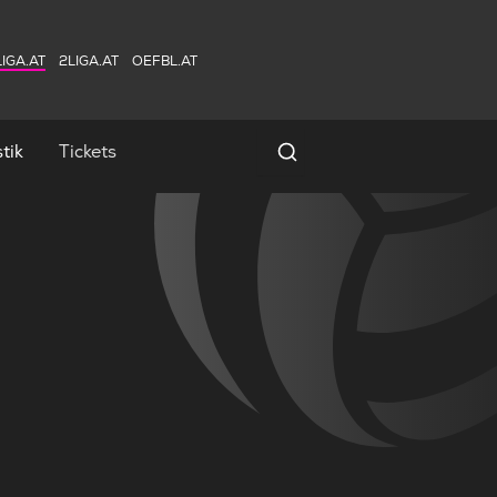
IGA.AT
2LIGA.AT
OEFBL.AT
tik
Tickets
Spielersuche