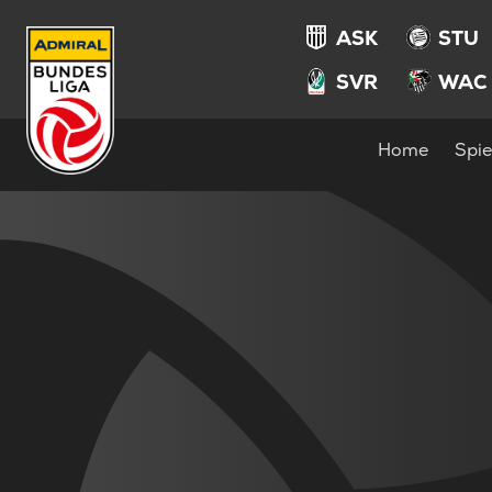
ASK
STU
SVR
WAC
Home
Spie