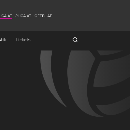
IGA.AT
2LIGA.AT
OEFBL.AT
tik
Tickets
Spielersuche