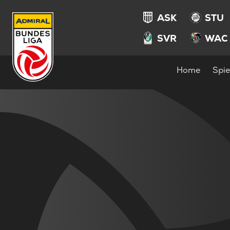
ASK
STU
SVR
WAC
Home
Spie