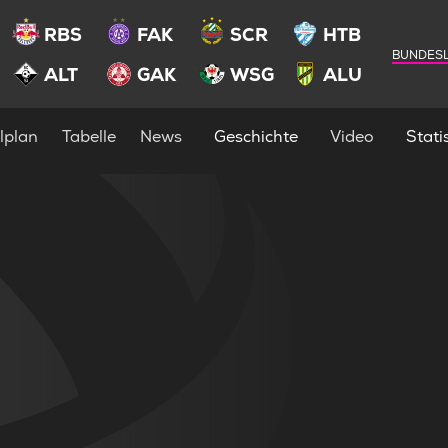
RBS
FAK
SCR
HTB
BUNDESL
ALT
GAK
WSG
ALU
lplan
Tabelle
News
Geschichte
Video
Statis