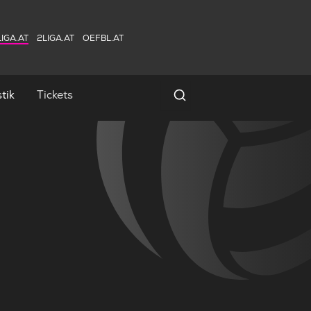
IGA.AT
2LIGA.AT
OEFBL.AT
tik
Tickets
Spielersuche