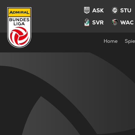
ASK
STU
SVR
WAC
Home
Spie