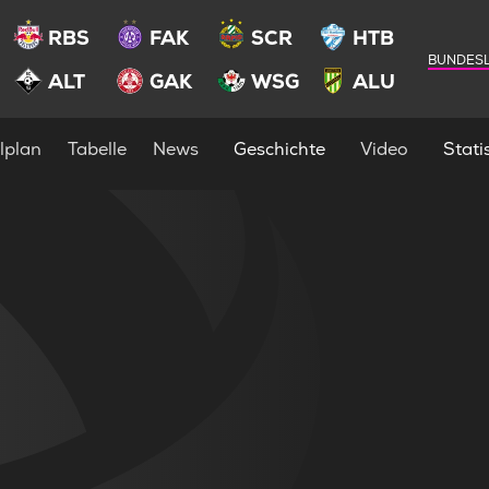
RBS
FAK
SCR
HTB
BUNDESL
ALT
GAK
WSG
ALU
lplan
Tabelle
News
Geschichte
Video
Statis