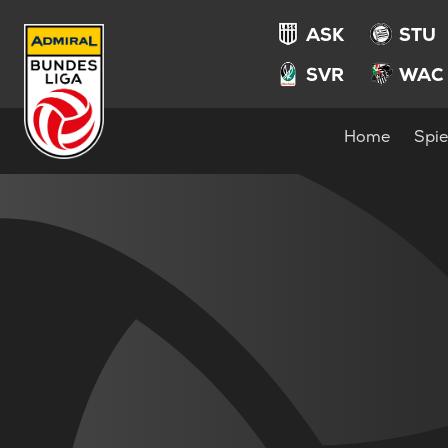
ASK
STU
SVR
WAC
Home
Spie