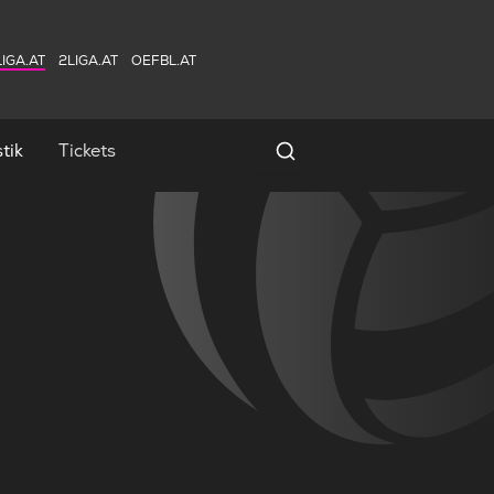
IGA.AT
2LIGA.AT
OEFBL.AT
tik
Tickets
Spielersuche