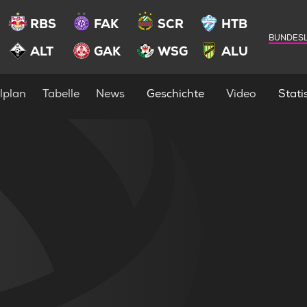
RBS
FAK
SCR
HTB
BUNDESL
ALT
GAK
WSG
ALU
lplan
Tabelle
News
Geschichte
Video
Statis