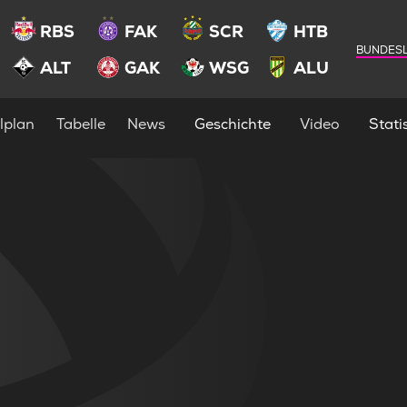
RBS
FAK
SCR
HTB
BUNDESL
ALT
GAK
WSG
ALU
lplan
Tabelle
News
Geschichte
Video
Statis