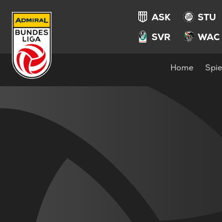
ASK
STU
SVR
WAC
Home
Spie