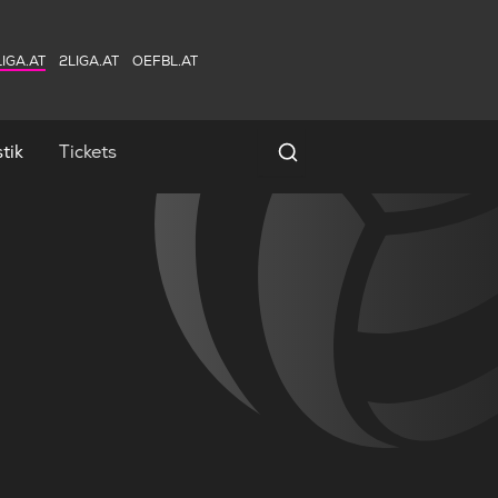
IGA.AT
2LIGA.AT
OEFBL.AT
tik
Tickets
Spielersuche