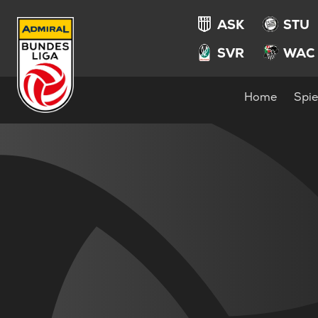
ASK
STU
SVR
WAC
Home
Spie