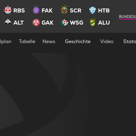
RBS
FAK
SCR
HTB
BUNDESL
ALT
GAK
WSG
ALU
lplan
Tabelle
News
Geschichte
Video
Statis