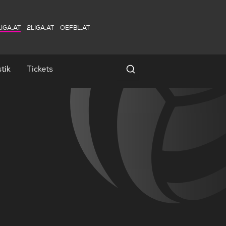
IGA.AT
2LIGA.AT
OEFBL.AT
tik
Tickets
Spielersuche