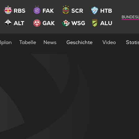
RBS
FAK
SCR
HTB
BUNDESL
ALT
GAK
WSG
ALU
lplan
Tabelle
News
Geschichte
Video
Statis