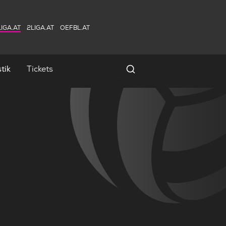
IGA.AT
2LIGA.AT
OEFBL.AT
tik
Tickets
Spielersuche