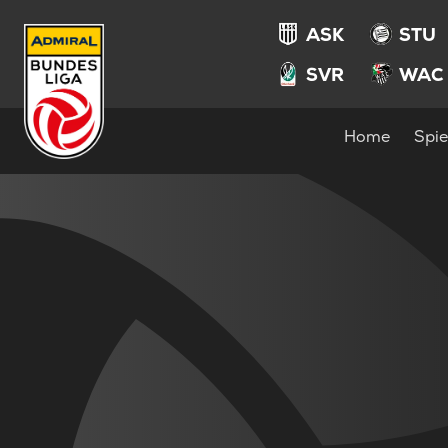
ASK
STU
SVR
WAC
Home
Spie