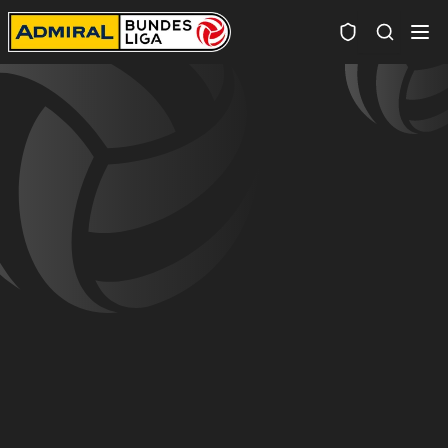
Spielersuc