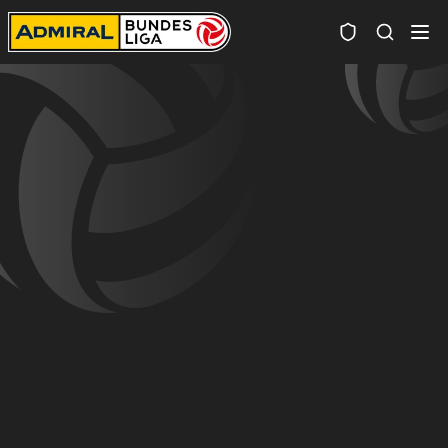
Spielersuc