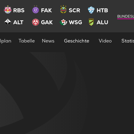
RBS
FAK
SCR
HTB
BUNDESL
ALT
GAK
WSG
ALU
lplan
Tabelle
News
Geschichte
Video
Statis