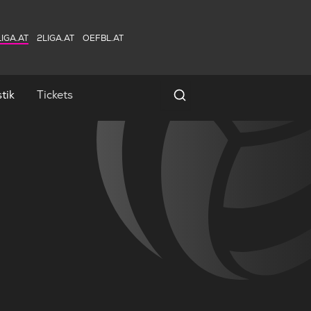
IGA.AT
2LIGA.AT
OEFBL.AT
tik
Tickets
Spielersuche