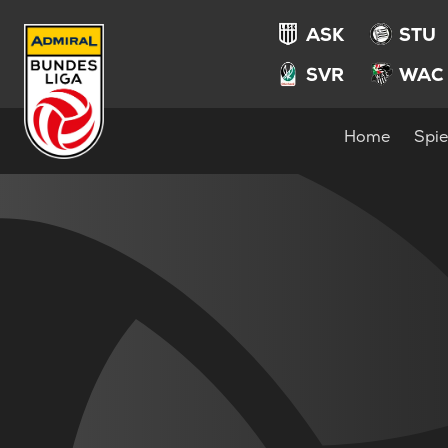
ASK
STU
SVR
WAC
Home
Spie