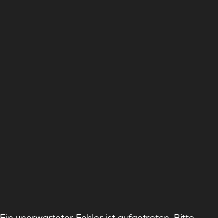
Ein unerwarteter Fehler ist aufgetreten. Bitte