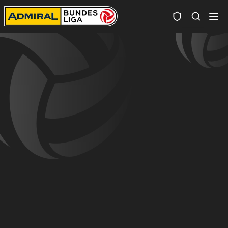
Spielersuc