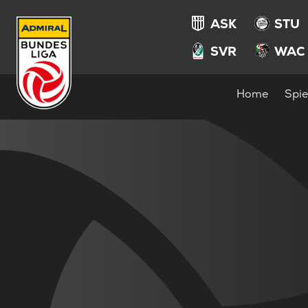
ASK
STU
SVR
WAC
Home
Spie