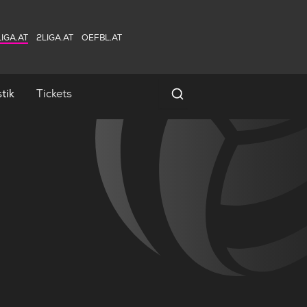
IGA.AT
2LIGA.AT
OEFBL.AT
tik
Tickets
Spielersuche