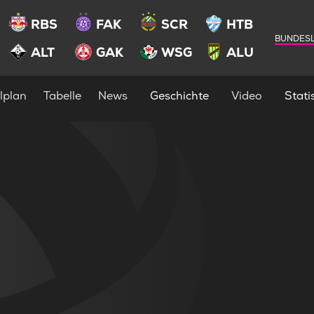
RBS
FAK
SCR
HTB
BUNDESL
ALT
GAK
WSG
ALU
lplan
Tabelle
News
Geschichte
Video
Statis