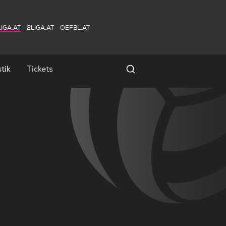
IGA.AT
2LIGA.AT
OEFBL.AT
tik
Tickets
Spielersuche