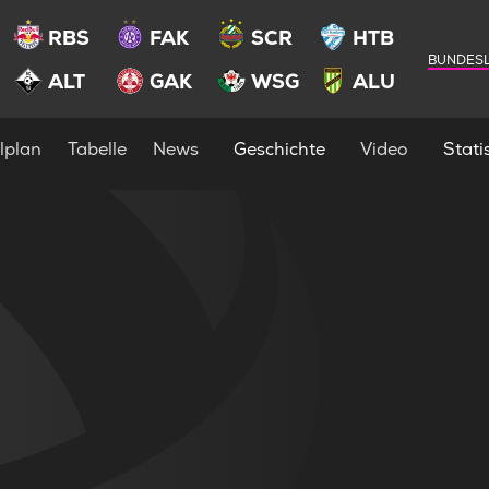
RBS
FAK
SCR
HTB
BUNDESL
ALT
GAK
WSG
ALU
lplan
Tabelle
News
Geschichte
Video
Statis