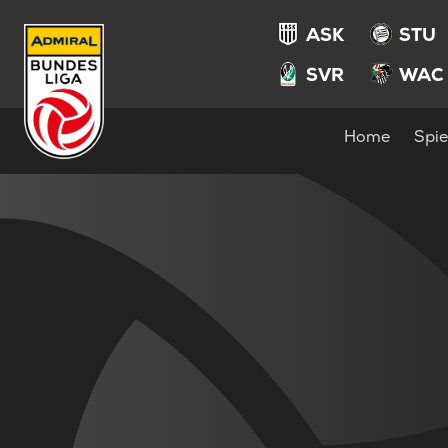
ASK
STU
SVR
WAC
Home
Spie