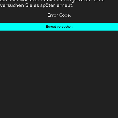
versuchen Sie es später erneut.
Error Code:
Erneut versuchen