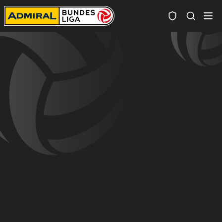
Spielersuc