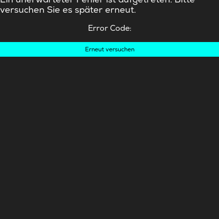
versuchen Sie es später erneut.
Error Code:
Erneut versuchen