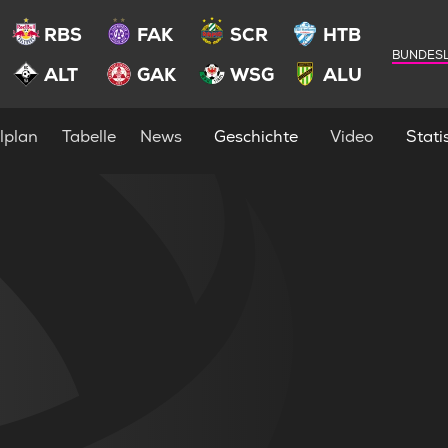
RBS
FAK
SCR
HTB
BUNDESL
ALT
GAK
WSG
ALU
lplan
Tabelle
News
Geschichte
Video
Statis