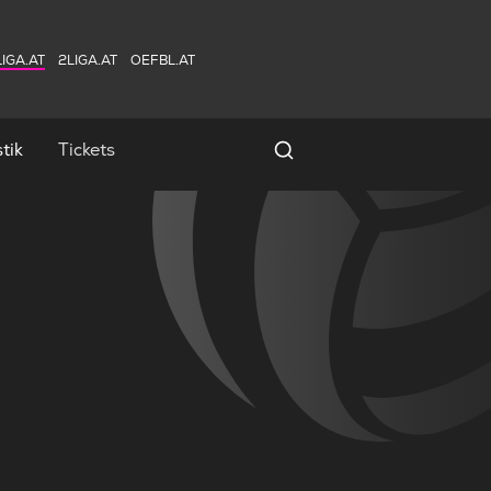
IGA.AT
2LIGA.AT
OEFBL.AT
tik
Tickets
Spielersuche