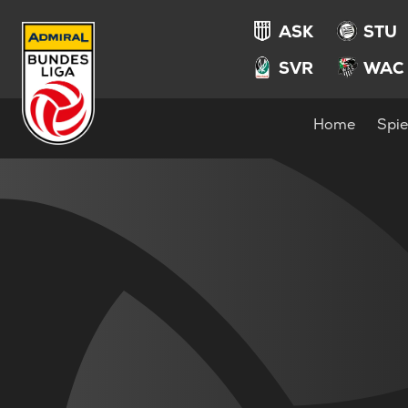
ASK
STU
SVR
WAC
Home
Spie