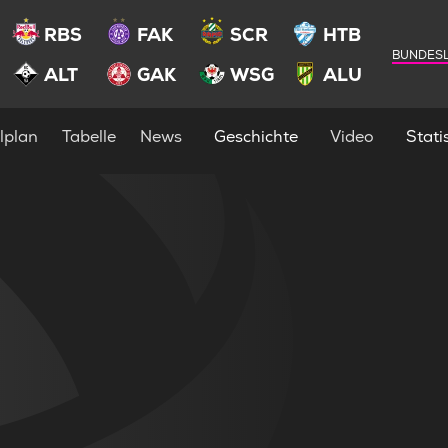
RBS
FAK
SCR
HTB
BUNDESL
ALT
GAK
WSG
ALU
lplan
Tabelle
News
Geschichte
Video
Statis