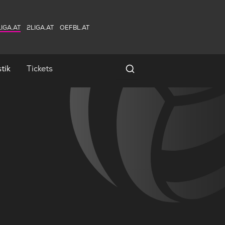
IGA.AT
2LIGA.AT
OEFBL.AT
tik
Tickets
Spielersuche