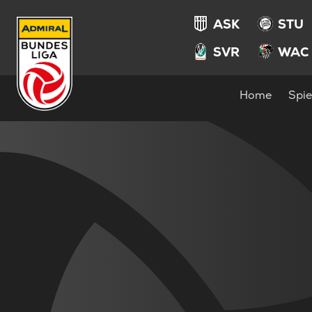
ASK
STU
SVR
WAC
Home
Spie