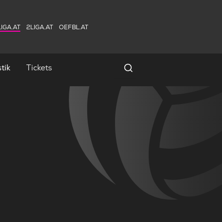
IGA.AT
2LIGA.AT
OEFBL.AT
tik
Tickets
Spielersuche