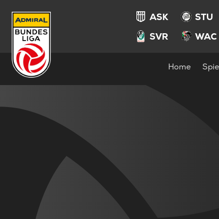
ASK
STU
SVR
WAC
Home
Spie