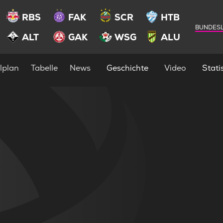
RBS
FAK
SCR
HTB
BUNDESL
ALT
GAK
WSG
ALU
lplan
Tabelle
News
Geschichte
Video
Statis