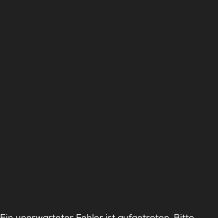
Ein unerwarteter Fehler ist aufgetreten. Bitte