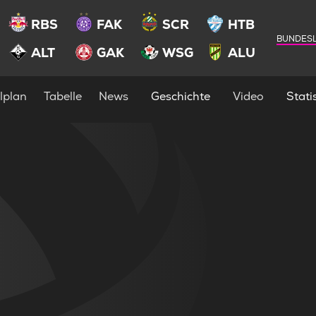
RBS
FAK
SCR
HTB
BUNDESL
ALT
GAK
WSG
ALU
lplan
Tabelle
News
Geschichte
Video
Statis