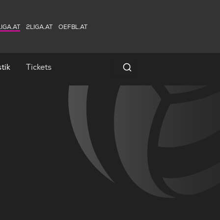
IGA.AT
2LIGA.AT
OEFBL.AT
tik
Tickets
Spielersuche