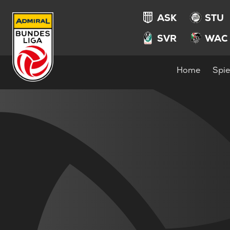
ASK
STU
SVR
WAC
Home
Spie