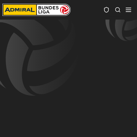
Spielersuc