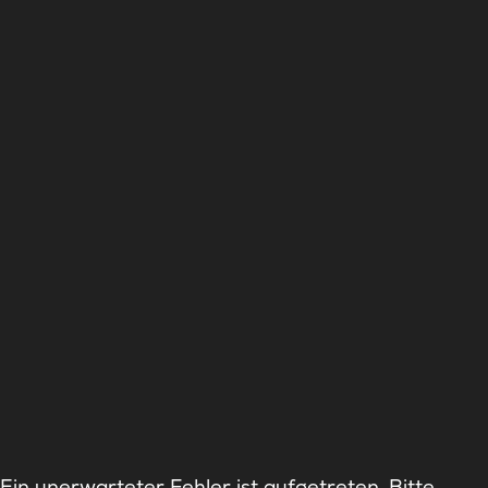
Ein unerwarteter Fehler ist aufgetreten. Bitte