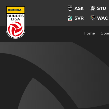
ASK
STU
SVR
WAC
Home
Spie