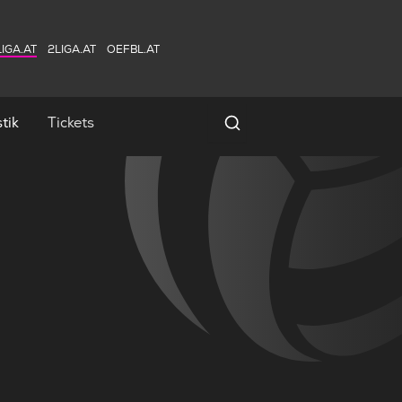
IGA.AT
2LIGA.AT
OEFBL.AT
tik
Tickets
Spielersuche