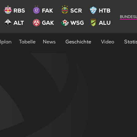
RBS
FAK
SCR
HTB
BUNDESL
ALT
GAK
WSG
ALU
lplan
Tabelle
News
Geschichte
Video
Statis