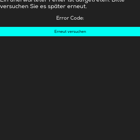
versuchen Sie es später erneut.
Error Code:
Erneut versuchen