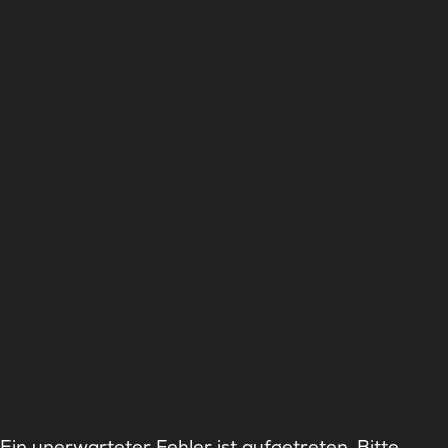
Ein unerwarteter Fehler ist aufgetreten. Bitte