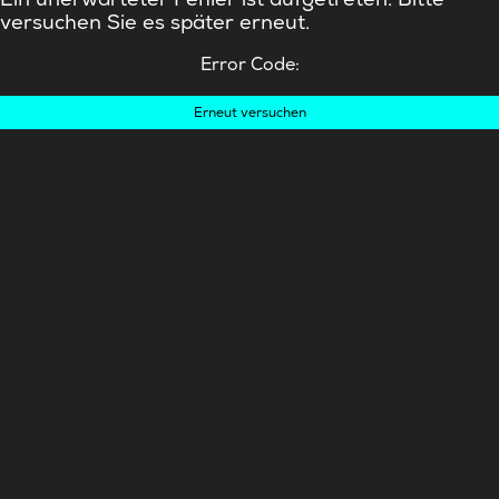
versuchen Sie es später erneut.
Error Code:
Erneut versuchen