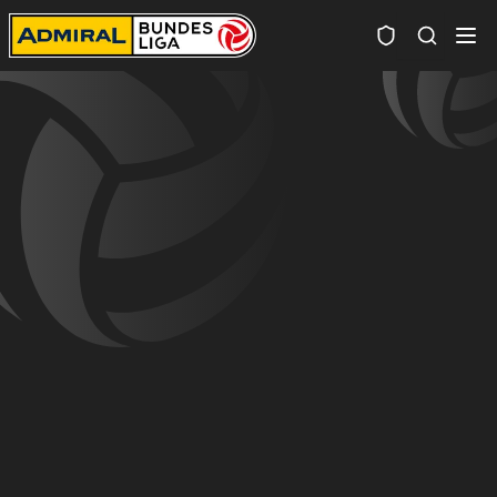
Spielersuc