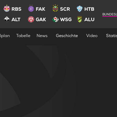
RBS
FAK
SCR
HTB
BUNDESL
ALT
GAK
WSG
ALU
lplan
Tabelle
News
Geschichte
Video
Statis