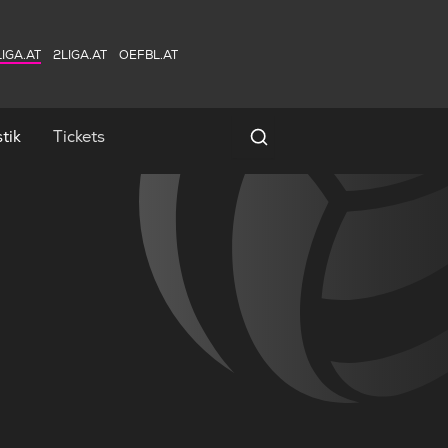
IGA.AT
2LIGA.AT
OEFBL.AT
tik
Tickets
Spielersuche