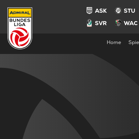
ASK
STU
SVR
WAC
Home
Spie