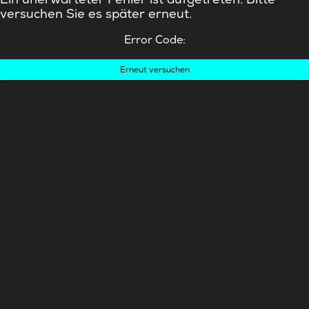
versuchen Sie es später erneut.
Error Code:
Erneut versuchen