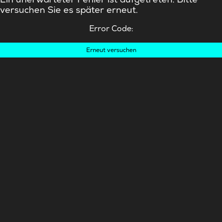
versuchen Sie es später erneut.
Error Code:
Erneut versuchen