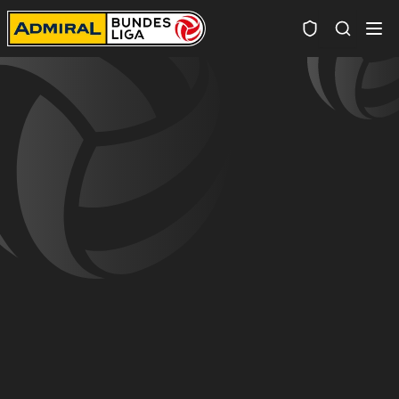
Spielersuc